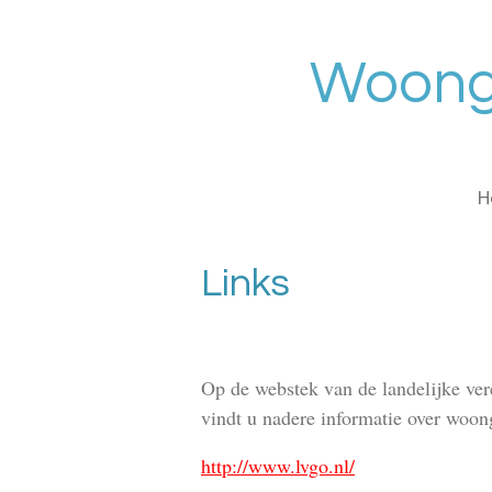
Ga
direct
Woong
naar
de
hoofdinhoud
H
Links
Op de webstek van de landelijke ve
vindt u nadere informatie over woo
http://www.lvgo.nl/